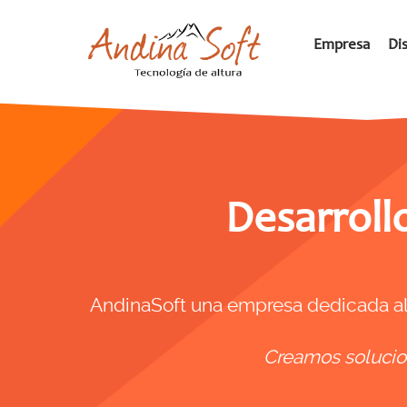
Empresa
Di
Desarroll
AndinaSoft una empresa dedicada al 
Creamos solucion