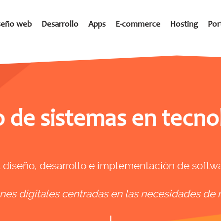
seño web
Desarrollo
Apps
E-commerce
Hosting
Por
o de sistemas en tecn
diseño, desarrollo e implementación de softwa
es digitales centradas en las necesidades de n