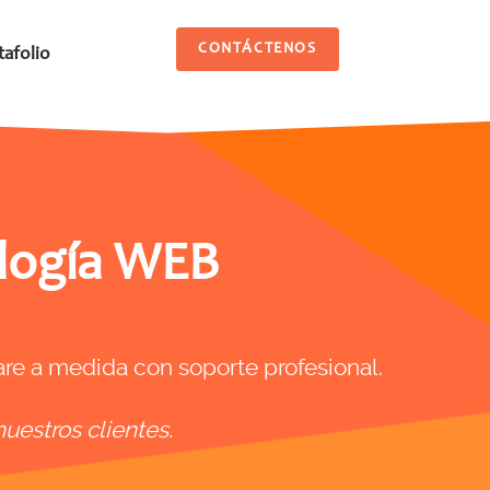
CONTÁCTENOS
tafolio
ología WEB
re a medida con soporte profesional.
uestros clientes.